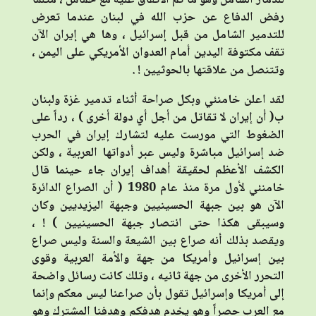
رفض الدفاع عن حزب الله في لبنان عندما تعرض
للتدمير الشامل من قبل إسرائيل ، وها هي إيران الآن
تقف مكتوفة اليدين أمام العدوان الأمريكي على اليمن ،
وتتنصل من علاقتها بالحوثيين ! .
لقد اعلن خامنئي وبكل صراحة أثناء تدمير غزة ولبنان
ب( أن إيران لا تقاتل من أجل أي دولة أخرى ) ، رداً على
الضغوط التي مورست عليه لتشارك إيران في الحرب
ضد إسرائيل مباشرة وليس عبر أدواتها العربية ، ولكن
الكشف الأعظم لحقيقة أهداف إيران جاء حينما قال
خامنئي لأول مرة منذ عام 1980 ( أن الصراع الدائرة
الآن هو بين جبهة الحسينيين وجبهة اليزيديين وكان
وسيبقى هكذا حتى انتصار جبهة الحسينيين ) ! ،
ويقصد بذلك أنه صراع بين الشيعة والسنة وليس صراع
بين إسرائيل وأمريكا من جهة والأمة العربية وقوى
التحرر الأخرى من جهة ثانيه ،
وتلك كانت رسائل واضحة
إلى أمريكا وإسرائيل تقول بأن صراعنا ليس معكم وإنما
مع العرب حصراً وهو يخدم هدفكم وهدفنا المشترك وهو