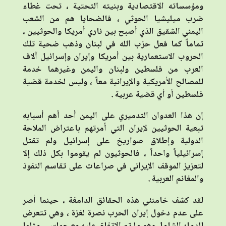
ومؤسساته الاقتصادية وبنيته التحتية ، تحت غطاء
ضرب ميليشيا الحوثي ، فالضحايا هم من الشعب
اليمني الشقيق الذي أصبح بين ناري أمريكا والحوثيين ،
تماماً كما فعل حزب الله في لبنان وذهب ضحية تلك
الحروب الاستعمارية بين أمريكا وإيران وإسرائيل آلاف
العرب من فلسطين ولبنان واليمن وغيرهما خدمة
للمصالح الأمريكية والإيرانية معاً ، وليس لخدمة قضية
فلسطين أو أي قضية عربية .
إن هذا العدوان التدميري على اليمن أحد أهم أسبابه
تبعية الحوثيين لإيران التي أمرتهم باعتراض الملاحة
الدولية وإطلاق صواريخ على إسرائيل ولم تقتل
إسرائيلياً واحداً ، فالحوثيون لم يقوموا بكل ذلك إلا
لتعزيز الموقف الإيراني في صراعات على تقاسم النفوذ
والمغانم العربية .
لقد كشف خامنئي هذه الحقائق الدامغة ، حينما أصر
على عدم دخول إيران الحرب نصرة لغزة ، وهي تتعرض
للدمار الشامل وهو ما تم الاتفاق عليه مع حماس ، مثلما