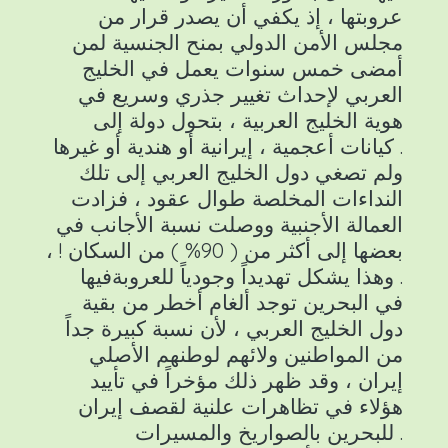
عروبتها ، إذ يكفي أن يصدر قرار من
مجلس الأمن الدولي بمنح الجنسية لمن
أمضى خمس سنوات يعمل في الخليج
العربي لإحداث تغيير جذري وسريع في
هوية الخليج العربية ، بتحول دولة إلى
كيانات أعجمية ، إيرانية أو هندية أو غيرها .
ولم تصغي دول الخليج العربي إلى تلك
النداءات المخلصة طوال عقود ، فزادت
العمالة الأجنبية ووصلت نسبة الأجانب في
بعضها إلى أكثر من ( 90% ) من السكان ! ،
وهذا يشكل تهديداً وجودياً للعروبةفيها .
في البحرين توجد ألغام أخطر من بقية
دول الخليج العربي ، لأن نسبة كبيرة جداً
من المواطنين ولائهم لوطنهم الأصلي
إيران ، وقد ظهر ذلك مؤخراً في تأييد
هؤلاء في تظاهرات علنية لقصف إيران
للبحرين بالصواريخ والمسيرات .