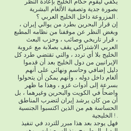
يكفي ليقوم حكام الخليج بإعادة النظر
بصورة جدية وتصفية الألغام البشرية
المزروعة داخل الخليج العربي ؟ .
إن قرار البحرين بطرد من يوالي إيران ،
وبغض النظر عن موقفنا من نظامه المطبع
، قرار تاريخي وصائب ، وحزب البعث
العربي الاشتراكي يقف بصلابة مع عروبة
الخليج بلا أي تردد ، والتي تقتضي طرد كل
الإيرانيين من دول الخليج بعد أن قدموا
دليل إضافي وحاسم ونهائي على أنهم
ألغام داخل دوله ، وأنهم يمكن أن يتحولوا
بسرعة إلى أدوات غزو ، وهذا ما ظهر
واضحاً في الكويت والبحرين وغيرهما ، بل
أن من كان يرشد إيران لتضرب المناطق
الحساسة هم من الذين اكتسبوا الجنسية
الخليجية ! .
فهل يوجد بعد هذا مبرر للتردد في تنفيذ
البديل المطروح منذ السبعينيات ، وهو