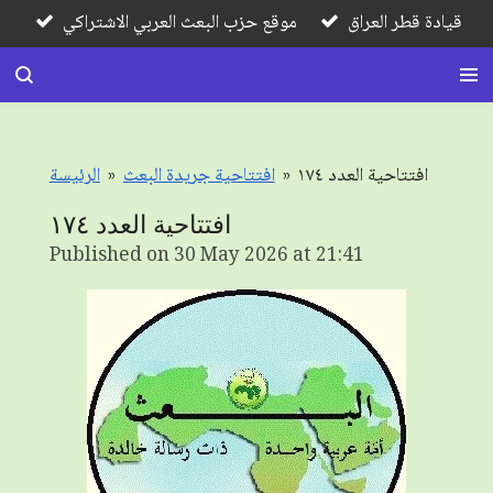
قيادة قطر العراق
موقع حزب البعث العربي الاشتراكي
Skip
to
main
content
افتتاحية العدد ١٧٤
»
افتتاحية جريدة البعث
»
الرئيسة
افتتاحية العدد ١٧٤
Published on 30 May 2026 at 21:41