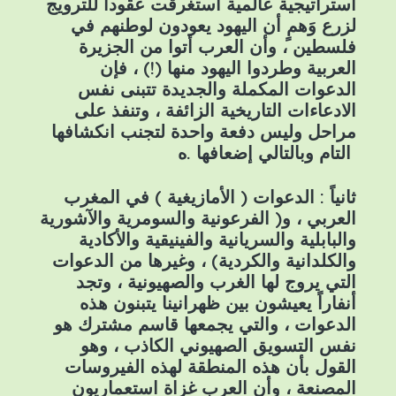
استراتيجية عالمية استغرقت عقوداً للترويج
لزرع وَهمٍ أن اليهود يعودون لوطنهم في
فلسطين ، وأن العرب أتوا من الجزيرة
العربية وطردوا اليهود منها (!) ، فإن
الدعوات المكملة والجديدة تتبنى نفس
الادعاءات التاريخية الزائفة ، وتنفذ على
مراحل وليس دفعة واحدة لتجنب انكشافها
التام وبالتالي إضعافها .ه
ثانياً : الدعوات ( الأمازيغية ) في المغرب
العربي ، و( الفرعونية والسومرية والآشورية
والبابلية والسريانية والفينيقية والأكادية
والكلدانية والكردية) ، وغيرها من الدعوات
التي يروج لها الغرب والصهيونية ، وتجد
أنفاراً يعيشون بين ظهرانينا يتبنون هذه
الدعوات ، والتي يجمعها قاسم مشترك هو
نفس التسويق الصهيوني الكاذب ، وهو
القول بأن هذه المنطقة لهذه الفيروسات
المصنعة ، وأن العرب غزاة استعماريون