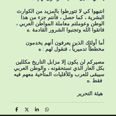
انتبهوا كي لا تتورطوا بالمزيد من الكوارث
البشرية ، كما حصل ، فأنتم جزء من هذا
الوطن وعوملتم معاملة المواطن العربي ،
فاتقوا الله وتجنبوا الشرور القادمة .ه
أما أولئك الذين يعرفون أنهم يخدمون
مخططاً تدميرياً ، فنقول لهم : ه
مصيركم لن يكون إلا مزابل التاريخ مكللين
بكل العار الذي تستحقونه ، والوطن العربي
سيبقى للعرب وللأقليات المتآخية معهم فيه
فقط .ه
هيئة التحرير
S
S
S
S