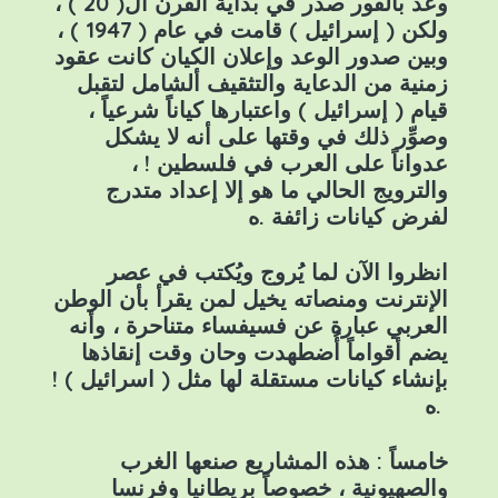
وعد بالفور صدر في بداية القرن ال( 20 ) ،
ولكن ( إسرائيل ) قامت في عام ( 1947 ) ،
وبين صدور الوعد وإعلان الكيان كانت عقود
زمنية من الدعاية والتثقيف ألشامل لتقبل
قيام ( إسرائيل ) واعتبارها كياناً شرعياً ،
وصوِّر ذلك في وقتها على أنه لا يشكل
عدواناً على العرب في فلسطين ! ،
والترويج الحالي ما هو إلا إعداد متدرج
لفرض كيانات زائفة .ه
انظروا الآن لما يُروج ويُكتب في عصر
الإنترنت ومنصاته يخيل لمن يقرأ بأن الوطن
العربي عبارة عن فسيفساء متناحرة ، وأنه
يضم أقواماً أُضطهدت وحان وقت إنقاذها
بإنشاء كيانات مستقلة لها مثل ( اسرائيل ) !
.ه
خامساً : هذه المشاريع صنعها الغرب
والصهيونية ، خصوصاً بريطانيا وفرنسا