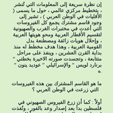
إن نظرة سريعة إلى المعلومات التي تُنشر
، بتخطيط مركزي عالمي ، حول ما يسمى (
الأقليات في الوطن العربي ) ، تشير إلى
وجود قاسم مشترك يجمع كل الفيروسات
التي أعدت في مختبرات الغرب والصهيونية
لتقسيم الأقطار العربية ومحو هويتها العربية
، وإحلال هويات زائفة ومصطنعة بدل
القومية العربية ، وهذا هدف مخطط له منذ
بداية القرن العشرين ، وينفذ على مراحل
متتابعة ، وتجسدت صورته الاخيرة بخطتي "
برنارد لويس " والإسرائيلي " عوديد ينون "
.ه
ما هو القاسم المشترك بين هذه الفيروسات
التي زرعت في الوطن العربي ؟
أولاً : كما أن زرع الفيروس الصهيوني في
فلسطين بدأ بعد إصدار وعد بالفور ، ونُفذت