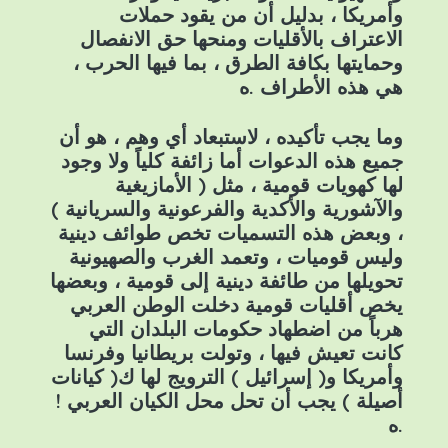
وأمريكا ، بدليل أن من يقود حملات
الاعتراف بالأقليات ومنحها حق الانفصال
وحمايتها بكافة الطرق ، بما فيها الحرب ،
هي هذه الأطراف .ه
وما يجب تأكيده ، لاستبعاد أي وهم ، هو أن
جميع هذه الدعوات أما زائفة كلياً ولا وجود
لها كهويات قومية ، مثل ( الأمازيغية
والآشورية والأكدية والفرعونية والسريانية )
، وبعض هذه التسميات تخص طوائف دينية
وليس قوميات ، وتعمد الغرب والصهيونية
تحويلها من طائفة دينية إلى قومية ، وبعضها
يخص أقليات قومية دخلت الوطن العربي
هرباً من اضطهاد حكومات البلدان التي
كانت تعيش فيها ، وتولت بريطانيا وفرنسا
وأمريكا و( إسرائيل ) الترويج لها ك( كيانات
أصيلة ) يجب أن تحل محل الكيان العربي !
.ه