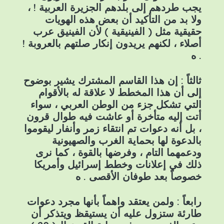
يجب طردهم إلى بلدهم الجزيرة العربية ! ،
ولا بد من التأكيد أن بعض هذه الهويات
حقيقية مثل ( الفينيقية ) لأن الفينيق عرب
أصلاء ، لكنهم يريدون إنكار صلتهم بالعروبة !
. ه
ثالثاً : إن هذا القاسم المشترك يشير بوضوح
إلى أن هذا المخطط لا علاقة له بالأقوام
التي تشكل جزء من الوطن العربي ، سواء
أتت إليه متأخرة أو عاشت فيه طوال قرون
، بل أنه دعوات تم انتقاء زمر وأنفار ليقوموا
بالدعوة لها بحماية الغرب والصهيونية
ودعمهما التام ، وفرضها بالقوة ، كما نرى
ذلك في إعلانات وخطط إسرائيل وأمريكا
خصوصاً بعد طوفان الأقصى . ه
رابعاً : ولمن يعتقد واهماً بأنها مجرد دعوات
طارئة ستزول عليه أن يستيقظ ويتذكر أن